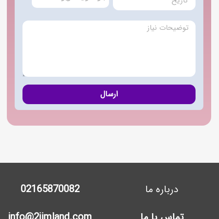
ارسال
درباره ما
02165870082
تماس با ما
info@2jimland.com