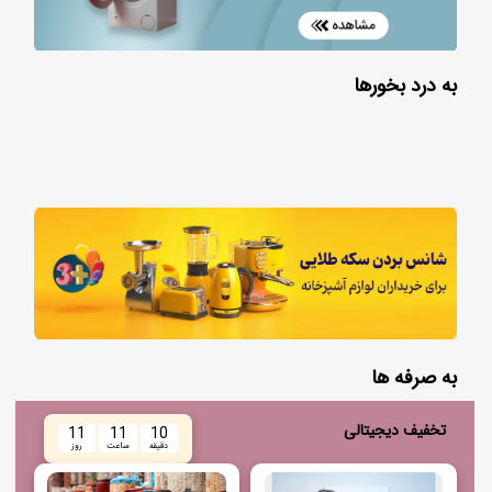
به درد بخورها
به صرفه ها
تخفیف دیجیتالی
11
11
10
دقیقه
ساعت
روز